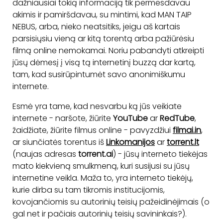
dažniausiai tokią informaciją tik permesdavau
akimis ir pamiršdavau, su mintimi, kad MAN TAIP
NEBUS, arba, nieko neatsitiks, jeigu aš kartais
parsisiųsiu vieną ar kitą torentą arba pažiūrėsiu
filmą online nemokamai. Noriu pabandyti atkreipti
jūsų dėmesį į visą tą internetinį buzzą dar kartą,
tam, kad susirūpintumėt savo anonimiškumu
internete.
Esmė yra tame, kad nesvarbu ką jūs veikiate
internete - naršote, žiūrite
YouTube
ar
RedTube
,
žaidžiate, žiūrite filmus online - pavyzdžiui
filmai.in
,
ar siunčiatės torentus iš
Linkomanijos
ar
torrent.lt
(naujas adresas
torrent.ai
) - jūsų interneto tiekėjas
mato kiekvieną smulkmeną, kuri susijusi su jūsų
internetine veikla. Maža to, yra interneto tiekėjų,
kurie dirba su tam tikromis institucijomis,
kovojančiomis su autorinių teisių pažeidinėjimais (o
gal net ir pačiais autorinių teisių savininkais?).