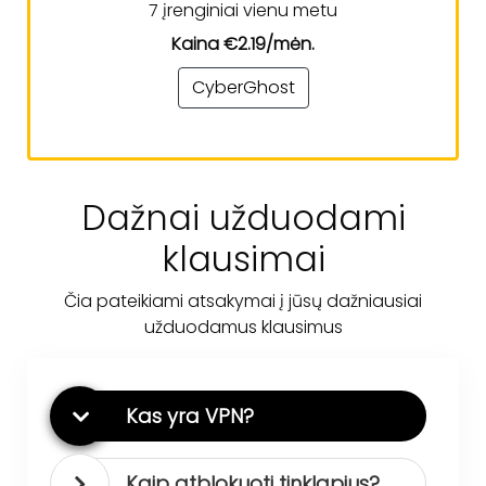
7 įrenginiai vienu metu
Kaina €2.19/mėn.
CyberGhost
Dažnai užduodami
klausimai
Čia pateikiami atsakymai į jūsų dažniausiai
užduodamus klausimus
Kas yra VPN?
Kaip atblokuoti tinklapius?