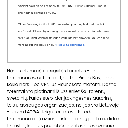
daylight savings do not apply to UTC. BST (British Summer Time) is
one hour in advance of UTC.
**If you're using Outlook 2010 or earlier, you may find that this link
won't work. Please try opening this email with a more up to date email
client, or using webmail (through your internet browser). You can read
more about this issue on our
Help & Support page.
Nėra skirtumo iš kur siųsitės torentus - ar
Linkomanijos, ar torrent.lt, ar The Pirate Bay, ar dar
kokio nors - be VPN jūs visur esate matomi. Dažnai
torentai yra platinami iš užsienietiškų torentų
svetainių, kurias stebi dar įtakingesnės autorinių
teisių apsaugos organizacijos, nei jos yra Lietuvoje
- tarkim
LATGA
. Jeigu torentas atsirado
Linkomanijoje iš užsienietiško torentų portalo, didelė
tikimybė, kad jus pastebės tos įtakingos užsienio