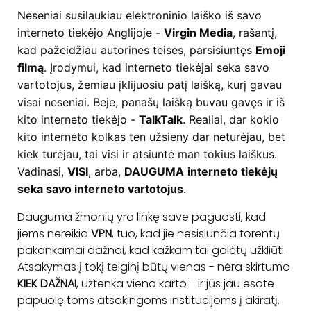
Neseniai susilaukiau elektroninio laiško iš savo
interneto tiekėjo Anglijoje -
Virgin Media
, rašantį,
kad pažeidžiau autorines teises, parsisiuntęs
Emoji
filmą
. Įrodymui, kad interneto tiekėjai seka savo
vartotojus, žemiau įklijuosiu patį laišką, kurį gavau
visai neseniai. Beje, panašų laišką buvau gavęs ir iš
kito interneto tiekėjo -
TalkTalk
. Realiai, dar kokio
kito interneto kolkas ten užsieny dar neturėjau, bet
kiek turėjau, tai visi ir atsiuntė man tokius laiškus.
Vadinasi,
VISI
, arba,
DAUGUMA
interneto tiekėjų
seka savo interneto vartotojus
.
Dauguma žmonių yra linkę save paguosti, kad
jiems nereikia
VPN
, tuo, kad jie nesisiunčia torentų
pakankamai dažnai, kad kažkam tai galėtų užkliūti.
Atsakymas į tokį teiginį būtų vienas - nėra skirtumo
KIEK DAŽNAI
, užtenka vieno karto - ir jūs jau esate
papuolę toms atsakingoms institucijoms į akiratį.