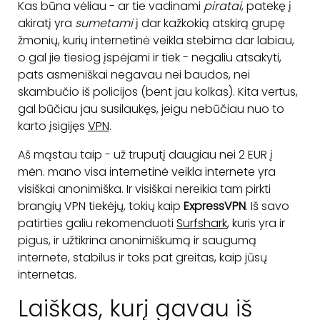
Kas būna vėliau - ar tie vadinami
piratai
, patekę į
akiratį yra
sumetami
į dar kažkokią atskirą grupę
žmonių, kurių internetinė veikla stebima dar labiau,
o gal jie tiesiog įspėjami ir tiek - negaliu atsakyti,
pats asmeniškai negavau nei baudos, nei
skambučio iš policijos (bent jau kolkas). Kita vertus,
gal būčiau jau susilaukęs, jeigu nebūčiau nuo to
karto įsigijęs
VPN
.
Aš mąstau taip - už truputį daugiau nei 2 EUR į
mėn. mano visa internetinė veikla internete yra
visiškai anonimiška. Ir visiškai nereikia tam pirkti
brangių VPN tiekėjų, tokių kaip
ExpressVPN
. Iš savo
patirties galiu rekomenduoti
Surfshark
, kuris yra ir
pigus, ir užtikrina anonimiškumą ir saugumą
internete, stabilus ir toks pat greitas, kaip jūsų
internetas.
Laiškas, kurį gavau iš