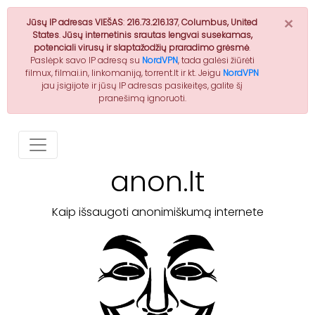
×
Jūsų IP adresas VIEŠAS
:
216.73.216.137
,
Columbus, United
States
.
Jūsų internetinis srautas lengvai susekamas,
potenciali virusų ir slaptažodžių praradimo grėsmė
.
Paslėpk savo IP adresą su
NordVPN
, tada galėsi žiūrėti
filmux, filmai.in, linkomaniją, torrent.lt ir kt. Jeigu
NordVPN
jau įsigijote ir jūsų IP adresas pasikeitęs, galite šį
pranešimą ignoruoti.
anon.lt
Kaip išsaugoti anonimiškumą internete