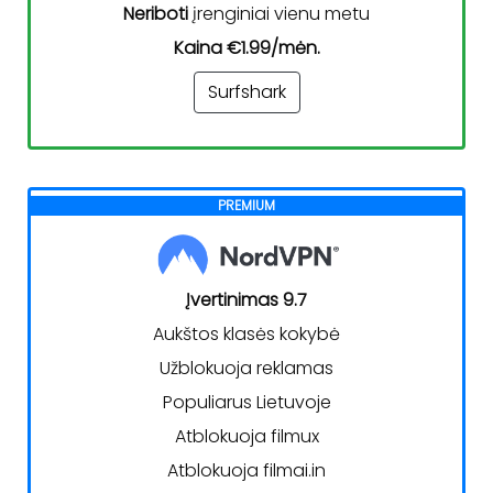
Neriboti
įrenginiai vienu metu
Kaina €1.99/mėn.
Surfshark
PREMIUM
Įvertinimas 9.7
Aukštos klasės kokybė
Užblokuoja reklamas
Populiarus Lietuvoje
Atblokuoja filmux
Atblokuoja filmai.in