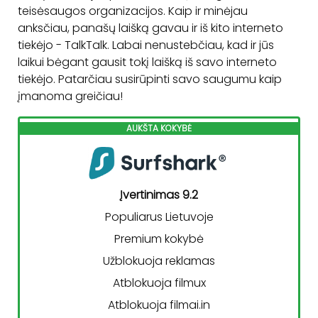
teisėsaugos organizacijos. Kaip ir minėjau
anksčiau, panašų laišką gavau ir iš kito interneto
tiekėjo - TalkTalk. Labai nenustebčiau, kad ir jūs
laikui bėgant gausit tokį laišką iš savo interneto
tiekėjo. Patarčiau susirūpinti savo saugumu kaip
įmanoma greičiau!
AUKŠTA KOKYBĖ
Įvertinimas 9.2
Populiarus Lietuvoje
Premium kokybė
Užblokuoja reklamas
Atblokuoja filmux
Atblokuoja filmai.in