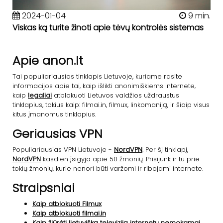
2024-01-04
9 min.
Viskas ką turite žinoti apie tėvų kontrolės sistemas
Apie anon.lt
Tai populiariausias tinklapis Lietuvoje, kuriame rasite
informacijos apie tai, kaip išlikti anonimiškiems internete,
kaip
legaliai
atblokuoti Lietuvos valdžios uždraustus
tinklapius, tokius kaip: filmai.in, filmux, linkomaniją, ir šiaip visus
kitus įmanomus tinklapius.
Geriausias VPN
Populiariausias VPN Lietuvoje -
NordVPN
. Per šį tinklapį,
NordVPN
kasdien įsigyja apie 50 žmonių. Prisijunk ir tu prie
tokių žmonių, kurie nenori būti varžomi ir ribojami internete.
Straipsniai
Kaip atblokuoti Filmux
Kaip atblokuoti filmai.in
Kaip žiūrėti lietuvišką televiziją internetu nemokamai