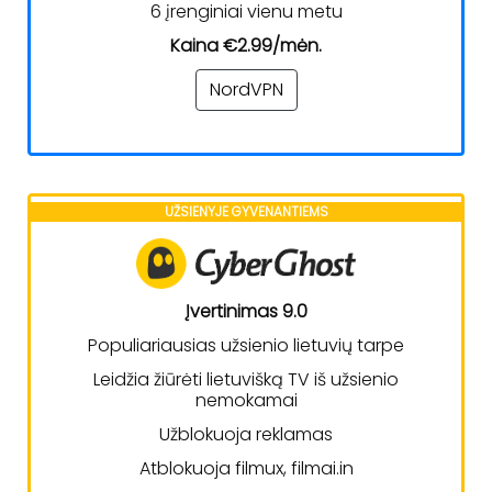
6 įrenginiai vienu metu
Kaina €2.99/mėn.
NordVPN
UŽSIENYJE GYVENANTIEMS
Įvertinimas 9.0
Populiariausias užsienio lietuvių tarpe
Leidžia žiūrėti lietuvišką TV iš užsienio
nemokamai
Užblokuoja reklamas
Atblokuoja filmux, filmai.in