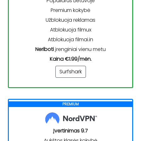
Populiarus Lietuvoje
Premium kokybė
Užblokuoja reklamas
Atblokuoja filmux
Atblokuoja filmai.in
Neriboti
įrenginiai vienu metu
Kaina €1.99/mėn.
Surfshark
PREMIUM
Įvertinimas 9.7
Aukštos klasės kokybė