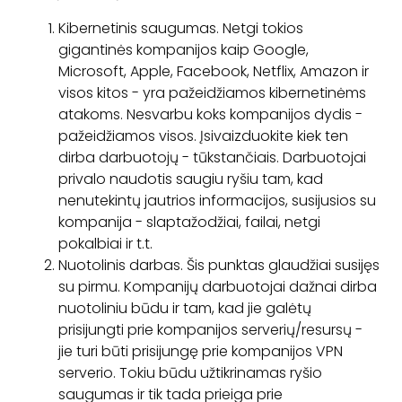
Kibernetinis saugumas. Netgi tokios
gigantinės kompanijos kaip Google,
Microsoft, Apple, Facebook, Netflix, Amazon ir
visos kitos - yra pažeidžiamos kibernetinėms
atakoms. Nesvarbu koks kompanijos dydis -
pažeidžiamos visos. Įsivaizduokite kiek ten
dirba darbuotojų - tūkstančiais. Darbuotojai
privalo naudotis saugiu ryšiu tam, kad
nenutekintų jautrios informacijos, susijusios su
kompanija - slaptažodžiai, failai, netgi
pokalbiai ir t.t.
Nuotolinis darbas. Šis punktas glaudžiai susijęs
su pirmu. Kompanijų darbuotojai dažnai dirba
nuotoliniu būdu ir tam, kad jie galėtų
prisijungti prie kompanijos serverių/resursų -
jie turi būti prisijungę prie kompanijos VPN
serverio. Tokiu būdu užtikrinamas ryšio
saugumas ir tik tada prieiga prie