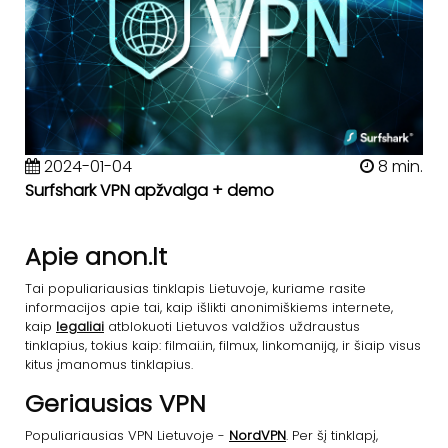
2024-01-04
8 min.
Surfshark VPN apžvalga + demo
Apie anon.lt
Tai populiariausias tinklapis Lietuvoje, kuriame rasite
informacijos apie tai, kaip išlikti anonimiškiems internete,
kaip
legaliai
atblokuoti Lietuvos valdžios uždraustus
tinklapius, tokius kaip: filmai.in, filmux, linkomaniją, ir šiaip visus
kitus įmanomus tinklapius.
Geriausias VPN
Populiariausias VPN Lietuvoje -
NordVPN
. Per šį tinklapį,