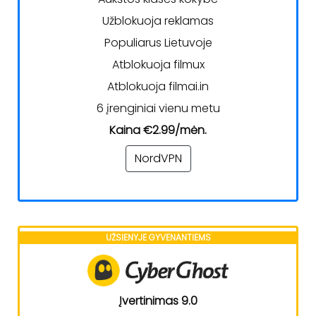
Užblokuoja reklamas
Populiarus Lietuvoje
Atblokuoja filmux
Atblokuoja filmai.in
6 įrenginiai vienu metu
Kaina €2.99/mėn.
NordVPN
UŽSIENYJE GYVENANTIEMS
Įvertinimas 9.0