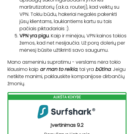
maršrutizatorių (a.k.a. routerį), kad veiktų su
VPN. Tokiu būdu, hakeriai negalės pakenkti
jūsų klientams, laukiantiems kartu su tais
pačiais piktadariais :).
VPN yra pigu
. Kaip ir minėjau, VPN kainos tokios
žemos, kad net nesijaučia. Už porą dolerių per
mėnesį būsite užtikrinti savo saugumu.
Mano asmeniniu supratimu - verslams nėra tokio
klausimo kaip
ar man to reikia
, tai yra
būtina
. Jeigu
netikite manimi, paklauskite kompanijose dirbančių
žmonių.
AUKŠTA KOKYBĖ
Įvertinimas 9.2