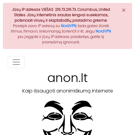
×
Jūsų IP adresas VIEŠAS
:
216.73.216.73
,
Columbus, United
States
.
Jūsų internetinis srautas lengvai susekamas,
potenciali virusų ir slaptažodžių praradimo grėsmė
.
Paslėpk savo IP adresą su
NordVPN
, tada galėsi žiūrėti
filmux, filmai.in, linkomaniją, torrent.lt ir kt. Jeigu
NordVPN
jau įsigijote ir jūsų IP adresas pasikeitęs, galite šį
pranešimą ignoruoti.
anon.lt
Kaip išsaugoti anonimiškumą internete