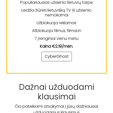
Populiariausias užsienio lietuvių tarpe
Leidžia žiūrėti lietuvišką TV iš užsienio
nemokamai
Užblokuoja reklamas
Atblokuoja filmux, filmai.in
7 įrenginiai vienu metu
Kaina €2.19/mėn.
CyberGhost
Dažnai užduodami
klausimai
Čia pateikiami atsakymai į jūsų dažniausiai
užduodamus klausimus