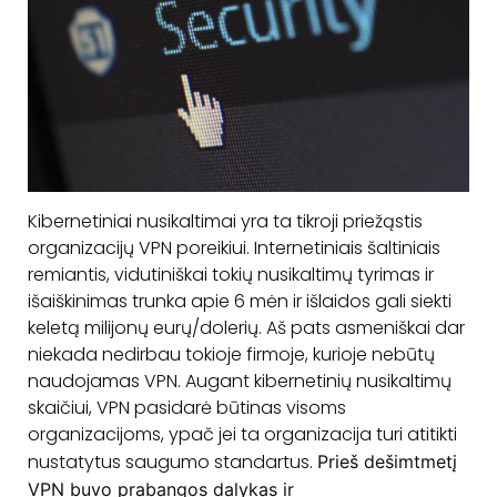
Kibernetiniai nusikaltimai yra ta tikroji priežąstis
organizacijų VPN poreikiui. Internetiniais šaltiniais
remiantis, vidutiniškai tokių nusikaltimų tyrimas ir
išaiškinimas trunka apie 6 mėn ir išlaidos gali siekti
keletą milijonų eurų/dolerių. Aš pats asmeniškai dar
niekada nedirbau tokioje firmoje, kurioje nebūtų
naudojamas VPN. Augant kibernetinių nusikaltimų
skaičiui, VPN pasidarė būtinas visoms
organizacijoms, ypač jei ta organizacija turi atitikti
nustatytus saugumo standartus.
Prieš dešimtmetį
VPN buvo prabangos dalykas ir