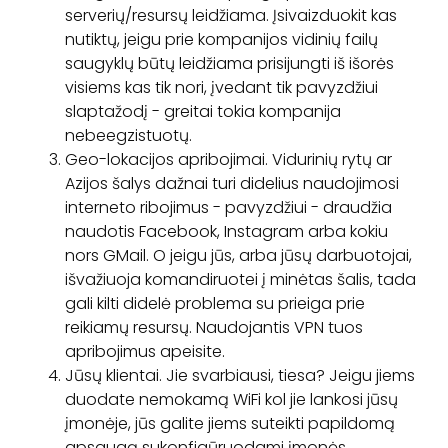
serverių/resursų leidžiama. Įsivaizduokit kas
nutiktų, jeigu prie kompanijos vidinių failų
saugyklų būtų leidžiama prisijungti iš išorės
visiems kas tik nori, įvedant tik pavyzdžiui
slaptažodį - greitai tokia kompanija
nebeegzistuotų.
Geo-lokacijos apribojimai. Vidurinių rytų ar
Azijos šalys dažnai turi didelius naudojimosi
interneto ribojimus - pavyzdžiui - draudžia
naudotis Facebook, Instagram arba kokiu
nors GMail. O jeigu jūs, arba jūsų darbuotojai,
išvažiuoja komandiruotei į minėtas šalis, tada
gali kilti didelė problema su prieiga prie
reikiamų resursų. Naudojantis VPN tuos
apribojimus apeisite.
Jūsų klientai. Jie svarbiausi, tiesa? Jeigu jiems
duodate nemokamą WiFi kol jie lankosi jūsų
įmonėje, jūs galite jiems suteikti papildomą
apsaugą sukonfigūruodami įmonės