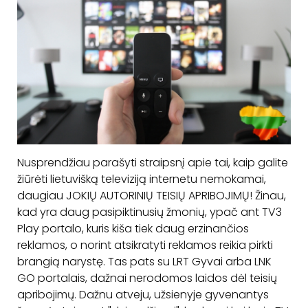
Nusprendžiau parašyti straipsnį apie tai, kaip galite
žiūrėti lietuvišką televiziją internetu
nemokamai
,
daugiau
JOKIŲ AUTORINIŲ TEISIŲ APRIBOJIMŲ!
Žinau,
kad yra daug pasipiktinusių žmonių, ypač ant
TV3
Play portalo
, kuris kiša tiek daug erzinančios
reklamos, o norint atsikratyti reklamos reikia pirkti
brangią narystę. Tas pats su
LRT Gyvai
arba
LNK
GO
portalais, dažnai nerodomos laidos dėl teisių
apribojimų. Dažnu atveju, užsienyje gyvenantys