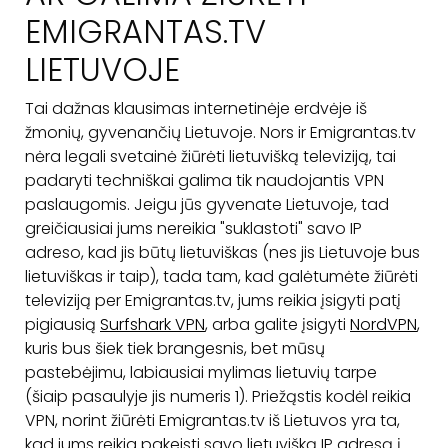
EMIGRANTAS.TV
LIETUVOJE
Tai dažnas klausimas internetinėje erdvėje iš
žmonių, gyvenančių Lietuvoje. Nors ir Emigrantas.tv
nėra legali svetainė žiūrėti lietuvišką televiziją, tai
padaryti techniškai galima tik naudojantis VPN
paslaugomis. Jeigu jūs gyvenate Lietuvoje, tad
greičiausiai jums nereikia "suklastoti" savo IP
adreso, kad jis būtų lietuviškas (nes jis Lietuvoje bus
lietuviškas ir taip), tada tam, kad galėtumėte žiūrėti
televiziją per Emigrantas.tv, jums reikia įsigyti patį
pigiausią
Surfshark VPN
, arba galite įsigyti
NordVPN
,
kuris bus šiek tiek brangesnis, bet mūsų
pastebėjimu, labiausiai mylimas lietuvių tarpe
(šiaip pasaulyje jis numeris 1). Priežąstis kodėl reikia
VPN, norint žiūrėti Emigrantas.tv iš Lietuvos yra ta,
kad jums reikia pakeisti savo lietuvišką IP adresą į