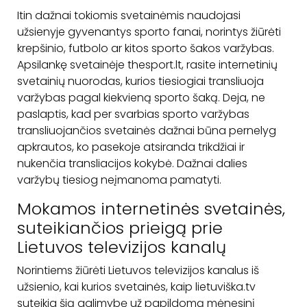
Itin dažnai tokiomis svetainėmis naudojasi
užsienyje gyvenantys sporto fanai, norintys žiūrėti
krepšinio, futbolo ar kitos sporto šakos varžybas.
Apsilankę svetainėje thesport.lt, rasite internetinių
svetainių nuorodas, kurios tiesiogiai transliuoja
varžybas pagal kiekvieną sporto šaką. Deja, ne
paslaptis, kad per svarbias sporto varžybas
transliuojančios svetainės dažnai būna pernelyg
apkrautos, ko pasekoje atsiranda trikdžiai ir
nukenčia transliacijos kokybė. Dažnai dalies
varžybų tiesiog neįmanoma pamatyti.
Mokamos internetinės svetainės,
suteikiančios prieigą prie
Lietuvos televizijos kanalų
Norintiems žiūrėti Lietuvos televizijos kanalus iš
užsienio, kai kurios svetainės, kaip lietuviška.tv
suteikia šią galimybę už papildomą mėnesinį