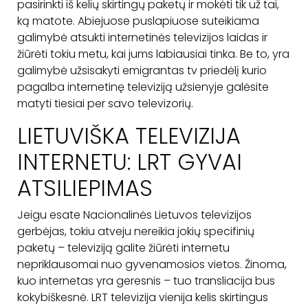
pasirinkti iš kelių skirtingų paketų ir mokėti tik už tai,
ką matote. Abiejuose puslapiuose suteikiama
galimybė atsukti internetinės televizijos laidas ir
žiūrėti tokiu metu, kai jums labiausiai tinka. Be to, yra
galimybė užsisakyti emigrantas tv priedėlį kurio
pagalba internetinę televiziją užsienyje galėsite
matyti tiesiai per savo televizorių.
LIETUVIŠKA TELEVIZIJA
INTERNETU: LRT GYVAI
ATSILIEPIMAS
Jeigu esate Nacionalinės Lietuvos televizijos
gerbėjas, tokiu atveju nereikia jokių specifinių
paketų – televiziją galite žiūrėti internetu
nepriklausomai nuo gyvenamosios vietos. Žinoma,
kuo internetas yra geresnis – tuo transliacija bus
kokybiškesnė. LRT televizija vienija kelis skirtingus