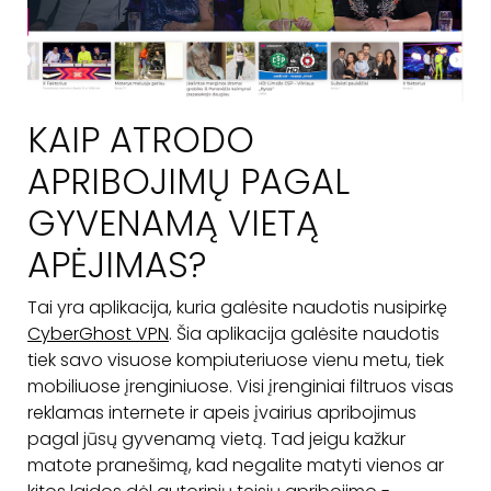
KAIP ATRODO
APRIBOJIMŲ PAGAL
GYVENAMĄ VIETĄ
APĖJIMAS?
Tai yra aplikacija, kuria galėsite naudotis nusipirkę
CyberGhost VPN
. Šia aplikacija galėsite naudotis
tiek savo visuose kompiuteriuose vienu metu, tiek
mobiliuose įrenginiuose. Visi įrenginiai filtruos visas
reklamas internete ir apeis įvairius apribojimus
pagal jūsų gyvenamą vietą. Tad jeigu kažkur
matote pranešimą, kad negalite matyti vienos ar