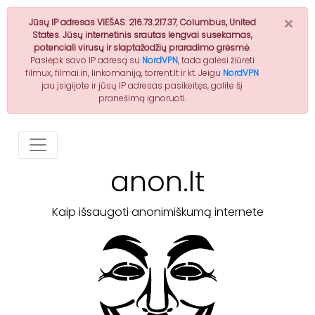
×
Jūsų IP adresas VIEŠAS
:
216.73.217.37
,
Columbus, United
States
.
Jūsų internetinis srautas lengvai susekamas,
potenciali virusų ir slaptažodžių praradimo grėsmė
.
Paslėpk savo IP adresą su
NordVPN
, tada galėsi žiūrėti
filmux, filmai.in, linkomaniją, torrent.lt ir kt. Jeigu
NordVPN
jau įsigijote ir jūsų IP adresas pasikeitęs, galite šį
pranešimą ignoruoti.
anon.lt
Kaip išsaugoti anonimiškumą internete