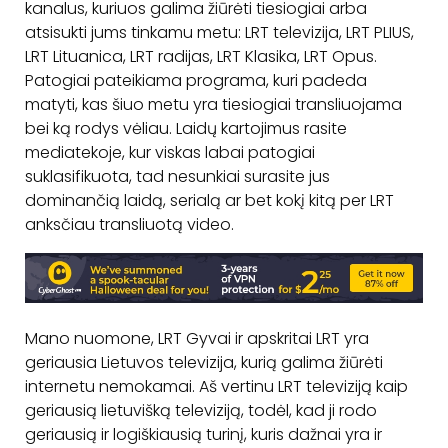
kanalus, kuriuos galima žiūrėti tiesiogiai arba
atsisukti jums tinkamu metu: LRT televizija, LRT PLIUS,
LRT Lituanica, LRT radijas, LRT Klasika, LRT Opus.
Patogiai pateikiama programa, kuri padeda
matyti, kas šiuo metu yra tiesiogiai transliuojama
bei ką rodys vėliau. Laidų kartojimus rasite
mediatekoje, kur viskas labai patogiai
suklasifikuota, tad nesunkiai surasite jus
dominančią laidą, serialą ar bet kokį kitą per LRT
anksčiau transliuotą video.
Mano nuomone, LRT Gyvai ir apskritai LRT yra
geriausia Lietuvos televizija, kurią galima žiūrėti
internetu nemokamai. Aš vertinu LRT televiziją kaip
geriausią lietuvišką televiziją, todėl, kad ji rodo
geriausią ir logiškiausią turinį, kuris dažnai yra ir