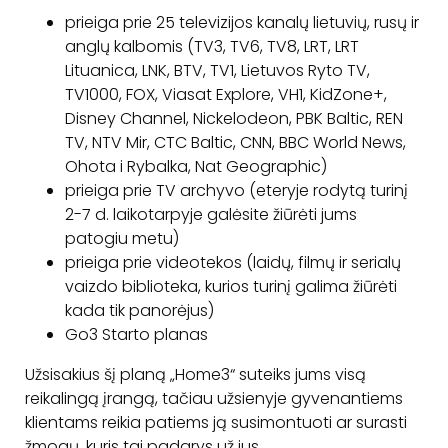
prieiga prie 25 televizijos kanalų lietuvių, rusų ir
anglų kalbomis (TV3, TV6, TV8, LRT, LRT
Lituanica, LNK, BTV, TV1, Lietuvos Ryto TV,
TV1000, FOX, Viasat Explore, VH1, KidZone+,
Disney Channel, Nickelodeon, PBK Baltic, REN
TV, NTV Mir, CTC Baltic, CNN, BBC World News,
Ohota i Rybalka, Nat Geographic)
prieiga prie TV archyvo (eteryje rodytą turinį
2-7 d. laikotarpyje galėsite žiūrėti jums
patogiu metu)
prieiga prie videotekos (laidų, filmų ir serialų
vaizdo biblioteka, kurios turinį galima žiūrėti
kada tik panorėjus)
Go3 Starto planas
Užsisakius šį planą „Home3“ suteiks jums visą
reikalingą įrangą, tačiau užsienyje gyvenantiems
klientams reikia patiems ją susimontuoti ar surasti
žmogų, kuris tai padarys už jus.