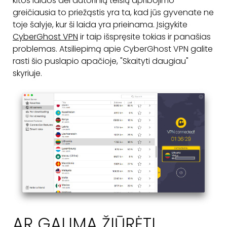
kitos laidos dėl autorinių teisių apribojimo -
greičiausia to priežąstis yra ta, kad jūs gyvenate ne
toje šalyje, kur ši laida yra prieinama. Įsigykite
CyberGhost VPN
ir taip išspręsite tokias ir panašias
problemas. Atsiliepimą apie CyberGhost VPN galite
rasti šio puslapio apačioje, "Skaityti daugiau"
skyriuje.
AR GALIMA ŽIŪRĖTI