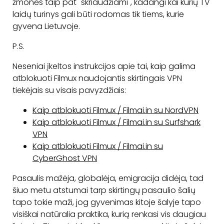
žmonės taip pat "skriaudžiami", kadangi kai kurių TV
laidų turinys gali būti rodomas tik tiems, kurie
gyvena Lietuvoje.
P.S.
Neseniai įkeltos instrukcijos apie tai, kaip galima
atblokuoti Filmux naudojantis skirtingais VPN
tiekėjais su visais pavyzdžiais:
Kaip atblokuoti Filmux / Filmai.in su NordVPN
Kaip atblokuoti Filmux / Filmai.in su Surfshark
VPN
Kaip atblokuoti Filmux / Filmai.in su
CyberGhost VPN
Pasaulis mažėja, globalėja, emigracija didėja, tad
šiuo metu atstumai tarp skirtingų pasaulio šalių
tapo tokie maži, jog gyvenimas kitoje šalyje tapo
visiškai natūralia praktika, kurią renkasi vis daugiau