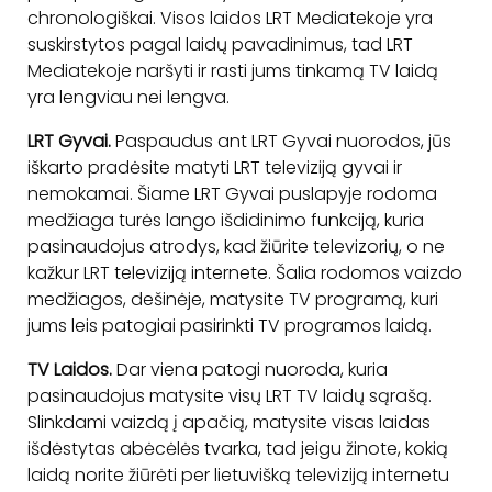
chronologiškai. Visos laidos LRT Mediatekoje yra
suskirstytos pagal laidų pavadinimus, tad LRT
Mediatekoje naršyti ir rasti jums tinkamą TV laidą
yra lengviau nei lengva.
LRT Gyvai.
Paspaudus ant LRT Gyvai nuorodos, jūs
iškarto pradėsite matyti LRT televiziją gyvai ir
nemokamai. Šiame LRT Gyvai puslapyje rodoma
medžiaga turės lango išdidinimo funkciją, kuria
pasinaudojus atrodys, kad žiūrite televizorių, o ne
kažkur LRT televiziją internete. Šalia rodomos vaizdo
medžiagos, dešinėje, matysite TV programą, kuri
jums leis patogiai pasirinkti TV programos laidą.
TV Laidos.
Dar viena patogi nuoroda, kuria
pasinaudojus matysite visų LRT TV laidų sąrašą.
Slinkdami vaizdą į apačią, matysite visas laidas
išdėstytas abėcėlės tvarka, tad jeigu žinote, kokią
laidą norite žiūrėti per lietuvišką televiziją internetu