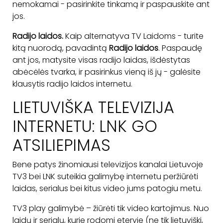
nemokamai - pasirinkite tinkamą ir paspauskite ant
jos.
Radijo laidos.
Kaip alternatyva TV Laidoms - turite
kitą nuorodą, pavadintą
Radijo laidos
. Paspaudę
ant jos, matysite visas radijo laidas, išdėstytas
abėcėlės tvarka, ir pasirinkus vieną iš jų - galėsite
klausytis radijo laidos internetu.
LIETUVIŠKA TELEVIZIJA
INTERNETU: LNK GO
ATSILIEPIMAS
Bene patys žinomiausi televizijos kanalai Lietuvoje
TV3 bei LNK suteikia galimybę internetu peržiūrėti
laidas, serialus bei kitus video jums patogiu metu.
TV3 play galimybė – žiūrėti tik video kartojimus. Nuo
laidų ir serialų, kurie rodomi eteryje (ne tik lietuviški,