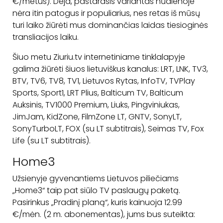
€/metus). Deja, pastarasis variantas nūdienoje
nėra itin patogus ir populiarius, nes retas iš mūsų
turi laiko žiūrėti mus dominančias laidas tiesioginės
transliacijos laiku.
Šiuo metu Ziuriu.tv internetiniame tinklalapyje
galima žiūrėti šiuos lietuviškus kanalus: LRT, LNK, TV3,
BTV, TV6, TV8, TV1, Lietuvos Rytas, InfoTV, TVPlay
Sports, Sport1, LRT Plius, Balticum TV, Balticum
Auksinis, TV1000 Premium, Liuks, Pingviniukas,
JimJam, KidZone, FilmZone LT, GNTV, SonyLT,
SonyTurboLT, FOX (su LT subtitrais), Seimas TV, Fox
Life (su LT subtitrais).
Home3
Užsienyje gyvenantiems Lietuvos piliečiams
„Home3“ taip pat siūlo TV paslaugų paketą.
Pasirinkus „Pradinį planą“, kuris kainuoja 12.99
€/mėn. (2 m. abonementas), jums bus suteikta: