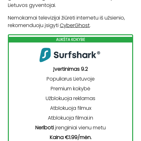
Lietuvos gyventojai.
Nemokamai televizijai žiūrėti internetu iš užsienio,
rekomenduoju įsigyti
CyberGhost
.
AUKŠTA KOKYBĖ
Įvertinimas 9.2
Populiarus Lietuvoje
Premium kokybė
Užblokuoja reklamas
Atblokuoja filmux
Atblokuoja filmai.in
Neriboti
įrenginiai vienu metu
Kaina €1.99/mėn.