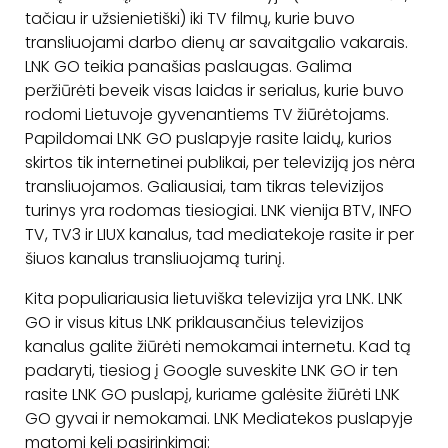
tačiau ir užsienietiški) iki TV filmų, kurie buvo
transliuojami darbo dienų ar savaitgalio vakarais.
LNK GO teikia panašias paslaugas. Galima
peržiūrėti beveik visas laidas ir serialus, kurie buvo
rodomi Lietuvoje gyvenantiems TV žiūrėtojams.
Papildomai LNK GO puslapyje rasite laidų, kurios
skirtos tik internetinei publikai, per televiziją jos nėra
transliuojamos. Galiausiai, tam tikras televizijos
turinys yra rodomas tiesiogiai. LNK vienija BTV, INFO
TV, TV3 ir LIUX kanalus, tad mediatekoje rasite ir per
šiuos kanalus transliuojamą turinį.
Kita populiariausia lietuviška televizija yra LNK. LNK
GO ir visus kitus LNK priklausančius televizijos
kanalus galite žiūrėti nemokamai internetu. Kad tą
padaryti, tiesiog į Google suveskite LNK GO ir ten
rasite LNK GO puslapį, kuriame galėsite žiūrėti LNK
GO gyvai ir nemokamai. LNK Mediatekos puslapyje
matomi keli pasirinkimai: