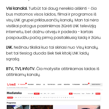
Visi kanalai.
Turbūt tai daug nereikia aiškinti - čia
bus matomos visos laidos, filmai ir programos iš
visų LNK grupei priklausančių kanalų. Man tai nėra
visiškai patogus pasirinkimas žiūrėti LNK televiziją
internetu, bet dažnu atveju ir padeda - kartais
paspaudžiu pačią pirmą pasitaikiusią laidą ir žiūriu.
LNK.
Nežinau tiksliai kuo tai skiriasi nuo Visų kanalų,
bet tai tiesiog duoda šiek tiek kitokį LNK laidų
sąrašą.
BTV, TV1, InfoTV.
Čia matysite atitinkamas laidas iš
atitinkamų kanalų.