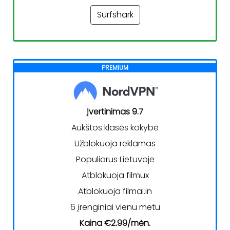
Surfshark
PREMIUM
Įvertinimas 9.7
Aukštos klasės kokybė
Užblokuoja reklamas
Populiarus Lietuvoje
Atblokuoja filmux
Atblokuoja filmai.in
6 įrenginiai vienu metu
Kaina €2.99/mėn.