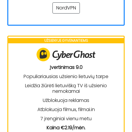
NordVPN
UŽSIENYJE GYVENANTIEMS
Įvertinimas 9.0
Populiariausias užsienio lietuvių tarpe
Leidžia žiūrėti lietuvišką TV iš užsienio
nemokamai
Užblokuoja reklamas
Atblokuoja filmux, filmai.in
7 įrenginiai vienu metu
Kaina €2.19/mėn.