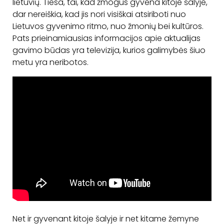
lietuvių. Tiesa, tai, kad žmogus gyvena kitoje šalyje,
dar nereiškia, kad jis nori visiškai atsiriboti nuo
Lietuvos gyvenimo ritmo, nuo žmonių bei kultūros.
Pats prieinamiausias informacijos apie aktualijas
gavimo būdas yra televizija, kurios galimybės šiuo
metu yra neribotos.
Net ir gyvenant kitoje šalyje ir net kitame žemyne