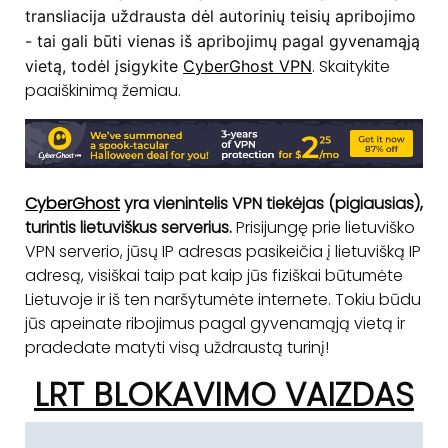
transliacija uždrausta dėl autorinių teisių apribojimo
- tai gali būti vienas iš apribojimų pagal gyvenamąją
. Skaitykite
vietą, todėl įsigykite
CyberGhost VPN
paaiškinimą žemiau.
CyberGhost
yra vienintelis VPN tiekėjas (pigiausias),
turintis lietuviškus serverius.
Prisijungę prie lietuviško
VPN serverio, jūsų IP adresas pasikeičia į lietuvišką IP
adresą, visiškai taip pat kaip jūs fiziškai būtumėte
Lietuvoje ir iš ten naršytumėte internete. Tokiu būdu
jūs apeinate ribojimus pagal gyvenamąją vietą ir
pradedate matyti visą uždraustą turinį!
LRT BLOKAVIMO VAIZDAS