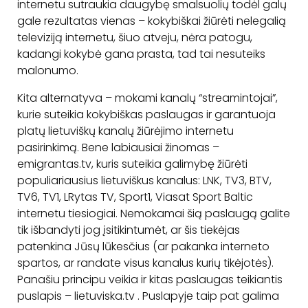
internetu sutraukia daugybę smalsuolių todėl galų
gale rezultatas vienas – kokybiškai žiūrėti nelegalią
televiziją internetu, šiuo atveju, nėra patogu,
kadangi kokybė gana prasta, tad tai nesuteiks
malonumo.
Kita alternatyva – mokami kanalų “streamintojai”,
kurie suteikia kokybiškas paslaugas ir garantuoja
platų lietuviškų kanalų žiūrėjimo internetu
pasirinkimą. Bene labiausiai žinomas –
emigrantas.tv, kuris suteikia galimybę žiūrėti
populiariausius lietuviškus kanalus: LNK, TV3, BTV,
TV6, TV1, LRytas TV, Sport1, Viasat Sport Baltic
internetu tiesiogiai. Nemokamai šią paslaugą galite
tik išbandyti jog įsitikintumėt, ar šis tiekėjas
patenkina Jūsų lūkesčius (ar pakanka interneto
spartos, ar randate visus kanalus kurių tikėjotės).
Panašiu principu veikia ir kitas paslaugas teikiantis
puslapis – lietuviska.tv . Puslapyje taip pat galima