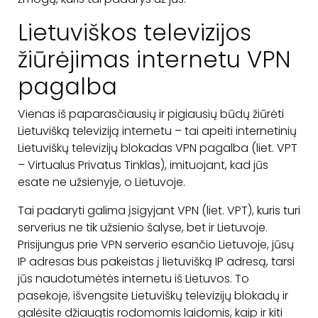
Lietuviškos televizijos
žiūrėjimas internetu VPN
pagalba
Vienas iš paparasčiausių ir pigiausių būdų žiūrėti
Lietuvišką televiziją internetu – tai apeiti internetinių
Lietuviškų televizijų blokadas VPN pagalba (liet. VPT
– Virtualus Privatus Tinklas), imituojant, kad jūs
esate ne užsienyje, o Lietuvoje.
Tai padaryti galima įsigyjant VPN (liet. VPT), kuris turi
serverius ne tik užsienio šalyse, bet ir Lietuvoje.
Prisijungus prie VPN serverio esančio Lietuvoje, jūsų
IP adresas bus pakeistas į lietuvišką IP adresą, tarsi
jūs naudotumėtės internetu iš Lietuvos. To
pasekoje, išvengsite Lietuviškų televizijų blokadų ir
galėsite džiaugtis rodomomis laidomis, kaip ir kiti