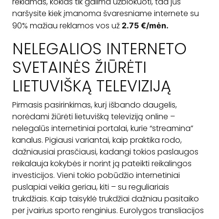
reklamas, kokias tik galima užblokuoti, tad jūs
naršysite kiek įmanoma švaresniame internete su
90% mažiau reklamos vos už
2.75 €/mėn.
NELEGALIOS INTERNETO
SVETAINĖS ŽIŪRĖTI
LIETUVIŠKĄ TELEVIZIJĄ
Pirmasis pasirinkimas, kurį išbando daugelis,
norėdami žiūrėti lietuvišką televiziją online –
nelegalūs internetiniai portalai, kurie “streamina”
kanalus. Pigiausi variantai, kaip praktika rodo,
dažniausiai prasčiausi, kadangi tokios paslaugos
reikalauja kokybės ir norint ją pateikti reikalingos
investicijos. Vieni tokio pobūdžio internetiniai
puslapiai veikia geriau, kiti – su reguliariais
trukdžiais. Kaip taisyklė trukdžiai dažniau pasitaiko
per įvairius sporto renginius. Eurolygos transliacijos