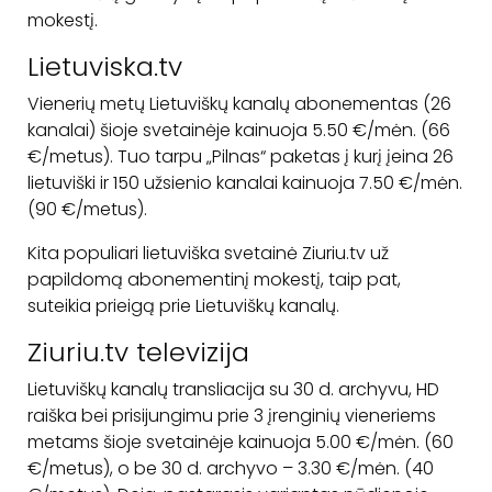
mokestį.
Lietuviska.tv
Vienerių metų Lietuviškų kanalų abonementas (26
kanalai) šioje svetainėje kainuoja 5.50 €/mėn. (66
€/metus). Tuo tarpu „Pilnas“ paketas į kurį įeina 26
lietuviški ir 150 užsienio kanalai kainuoja 7.50 €/mėn.
(90 €/metus).
Kita populiari lietuviška svetainė Ziuriu.tv už
papildomą abonementinį mokestį, taip pat,
suteikia prieigą prie Lietuviškų kanalų.
Ziuriu.tv televizija
Lietuviškų kanalų transliacija su 30 d. archyvu, HD
raiška bei prisijungimu prie 3 įrenginių vieneriems
metams šioje svetainėje kainuoja 5.00 €/mėn. (60
€/metus), o be 30 d. archyvo – 3.30 €/mėn. (40