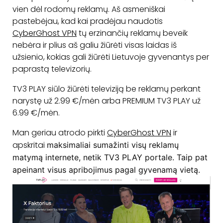
vien dėl rodomų reklamų. Aš asmeniškai
pastebėjau, kad kai pradėjau naudotis
CyberGhost VPN
tų erzinančių reklamų beveik
nebėra ir plius aš galiu žiūrėti visas laidas iš
užsienio, kokias gali žiūrėti Lietuvoje gyvenantys per
paprastą televizorių.
TV3 PLAY siūlo žiūrėti televiziją be reklamų perkant
narystę už 2.99 €/mėn arba PREMIUM TV3 PLAY už
6.99 €/mėn.
Man geriau atrodo pirkti
CyberGhost VPN
ir
apskritai
maksimaliai
sumažinti visų reklamų
matymą internete, netik TV3 PLAY portale. Taip pat
apeinant visus apribojimus pagal gyvenamą vietą.