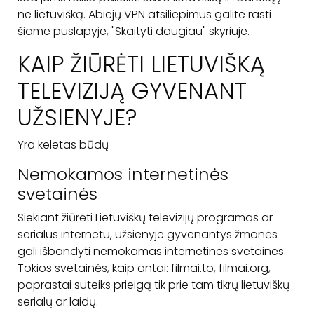
ne lietuvišką. Abiejų VPN atsiliepimus galite rasti
šiame puslapyje, "Skaityti daugiau" skyriuje.
KAIP ŽIŪRĖTI LIETUVIŠKĄ
TELEVIZIJĄ GYVENANT
UŽSIENYJE?
Yra keletas būdų
Nemokamos internetinės
svetainės
Siekiant žiūrėti Lietuviškų televizijų programas ar
serialus internetu, užsienyje gyvenantys žmonės
gali išbandyti nemokamas internetines svetaines.
Tokios svetainės, kaip antai: filmai.to, filmai.org,
paprastai suteiks prieigą tik prie tam tikrų lietuviškų
serialų ar laidų.