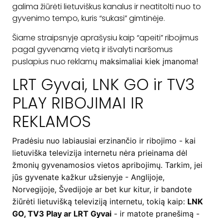
galima žiūrėti lietuviškus kanalus ir neatitolti nuo to
gyvenimo tempo, kuris “sukasi” gimtinėje.
Šiame straipsnyje aprašysiu kaip “apeiti” ribojimus
pagal gyvenamą vietą ir išvalyti naršomus
puslapius nuo reklamų
maksimaliai
kiek įmanoma!
LRT Gyvai, LNK GO ir TV3
PLAY RIBOJIMAI IR
REKLAMOS
Pradėsiu nuo labiausiai erzinančio ir ribojimo - kai
lietuviška televizija internetu nėra prieinama dėl
žmonių gyvenamosios vietos apribojimų. Tarkim, jei
jūs gyvenate kažkur užsienyje - Anglijoje,
Norvegijoje, Švedijoje ar bet kur kitur, ir bandote
žiūrėti lietuvišką televiziją internetu, tokią kaip:
LNK
GO, TV3 Play ar LRT Gyvai
- ir matote pranešimą -